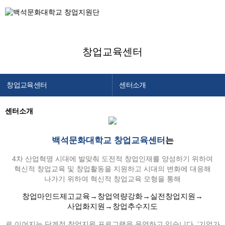
창업교육센터
창업교육센터
센터소개
창업지원단 소개
센터소개
센터소개
창업교육센터
프로그램 안내
창업보육센터
프로그램 일정
백석문화대학교 창업교육센터
는
백석메이커스
공지사항
4차 산업혁명 시대에 발맞춰 도전적 창업인재를 양성하기 위하여
혁신적 창업교육 및 창업활동을 지원하고 시대의 변화에 대응해
공간/장비 예약
나가기 위하여 혁신적 창업교육 모형을 통해
알림마당
창업마인드제고교육→창업역량강화→실전창업지원→
사업화지원→창업추수지도
이용안내
로 이어지는 단계적 창업지원 프로그램을 운영하고 있습니다.
‘기업가