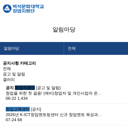
알림마당
알림마당
전체
창업지원단 소개
공지사항
공지사항 카테고리
전체
창업교육센터
창업캘린더
공고 및 알림
창업보육센터
갤러리
공지
창업지원단
[공고 및 알림]
백석메이커스
창업을 위한 첫 걸음! (예비)창업자 및 개인사업자 온…
06-22
1,434
공간/장비 예약
알림마당
창업교육센터
[공지]
2026년 K-ICT창업멘토링센터 신규 창업멘토 육성과…
이용안내
07-24
68