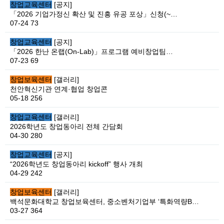
창업교육센터
[공지]
「2026 기업가정신 확산 및 진흥 유공 포상」신청(~…
07-24
73
창업교육센터
[공지]
「2026 한난 온랩(On-Lab)」프로그램 예비창업팀…
07-23
69
창업보육센터
[갤러리]
천안혁신기관 연계·협업 창업콘
05-18
256
창업교육센터
[갤러리]
2026학년도 창업동아리 전체 간담회
04-30
280
창업교육센터
[공지]
“2026학년도 창업동아리 kickoff” 행사 개최
04-29
242
창업보육센터
[갤러리]
백석문화대학교 창업보육센터, 중소벤처기업부 ‘특화역량B…
03-27
364