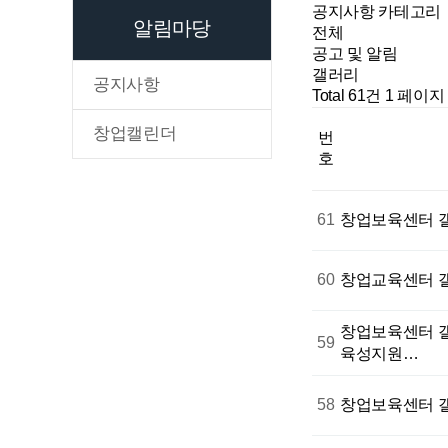
공지사항 카테고리
알림마당
전체
공고 및 알림
갤러리
공지사항
Total 61건
1 페이지
창업캘린더
번
호
61
창업보육센터
60
창업교육센터
창업보육센터
59
육성지원…
58
창업보육센터