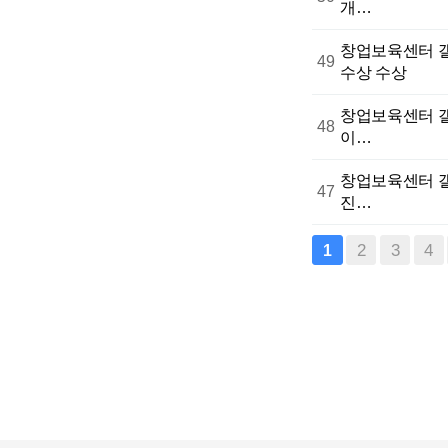
개…
창업보육센터
49
수상 수상
창업보육센터
48
이…
창업보육센터
47
진…
끝
2
3
4
1