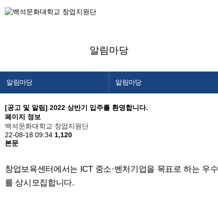
알림마당
알림마당
알림마당
창업지원단 소개
공지사항
[공고 및 알림]
2022 상반기 입주를 환영합니다.
페이지 정보
창업교육센터
창업캘린더
백석문화대학교 창업지원단
22-08-18 09:34
창업보육센터
1,120
본문
백석메이커스
공간/장비 예약
창업보육센터에서는 ICT 중소·벤처기업을 목표로 하는 우
를 상시모집합니다.
알림마당
이용안내