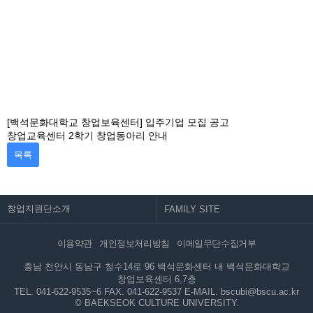
[백석문화대학교 창업보육센터] 입주기업 모집 공고
창업교육센터 2학기 창업동아리 안내
목록
창업지원단소개
이용약관
개인정보처리방침
이메일무단수집거부
충남 천안시 동남구 청수14로 96 백석문화센터 내 백석문화대학교
창업보육센터 6,7층
TEL. 041-622-9535~6
FAX. 041-622-9537
E-MAIL. bscubi@bscu.ac.kr
© BAEKSEOK CULTURE UNIVERSITY.